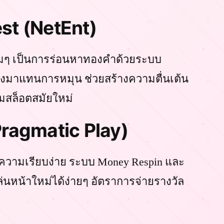
st (NetEnt)
ิมๆ เป็นการร่อนหาทองคำด้วยระบบ
วงลงมาแทนการหมุน ช่วยสร้างความตื่นเต้น
มสล็อตสมัยใหม่
Pragmatic Play)
ความเรียบง่าย ระบบ Money Respin และ
ู้เล่นหน้าใหม่ได้ง่ายๆ อัตราการจ่ายรางวัล