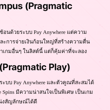
lympus (Pragmatic
ับซ้อนด้วยระบบ Pay Anywhere แต่ความ
และการจ่ายเงินก้อนใหญ่ที่สร้างความตื่น
่าเกมอื่นๆ ในลิสต์นี้ แต่ก็คุ้มค่าที่จะลอง
(Pragmatic Play)
ะบบ Pay Anywhere และตัวคูณที่สะสมได้
e Spins มีความน่าสนใจเป็นพิเศษ เป็นเกม
่งสัญลักษณ์ได้ดี