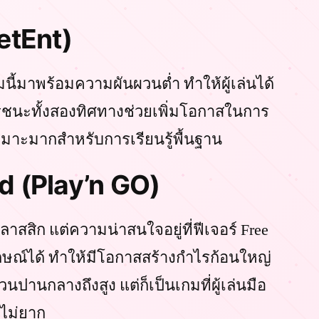
etEnt)
ี้มาพร้อมความผันผวนต่ำ ทำให้ผู้เล่นได้
ารชนะทั้งสองทิศทางช่วยเพิ่มโอกาสในการ
มาะมากสำหรับการเรียนรู้พื้นฐาน
d (Play’n GO)
คลาสสิก แต่ความน่าสนใจอยู่ที่ฟีเจอร์ Free
กษณ์ได้ ทำให้มีโอกาสสร้างกำไรก้อนใหญ่
นปานกลางถึงสูง แต่ก็เป็นเกมที่ผู้เล่นมือ
าไม่ยาก