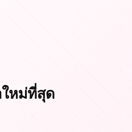
หม่ที่สุด