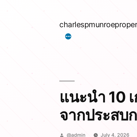
Skip
to
charlespmunroeproper
content
แนะนำ 10 เก
จากประสบกา
Posted
@admin
July 4, 2026