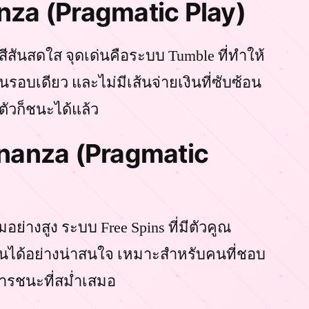
nza (Pragmatic Play)
สันสดใส จุดเด่นคือระบบ Tumble ที่ทำให้
รอบเดียว และไม่มีเส้นจ่ายเงินที่ซับซ้อน
ตัวก็ชนะได้แล้ว
onanza (Pragmatic
ย่างสูง ระบบ Free Spins ที่มีตัวคูณ
ล่นได้อย่างน่าสนใจ เหมาะสำหรับคนที่ชอบ
ารชนะที่สม่ำเสมอ