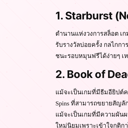
1. Starburst (N
ตำนานแห่งวงการสล็อต เกมน
รับรางวัลบ่อยครั้ง กลไกก
ชนะรอบหมุนฟรีได้ง่ายๆ เห
2. Book of Dea
แม้จะเป็นเกมที่มีธีมอียิปต์
Spins ที่สามารถขยายสัญลั
แม้จะเป็นเกมที่มีความผันผว
ใหม่นิยมเพราะเข้าใจกติก