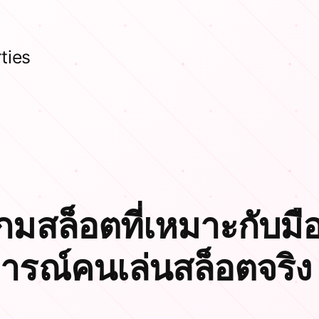
ties
มสล็อตที่เหมาะกับมือใ
รณ์คนเล่นสล็อตจริง