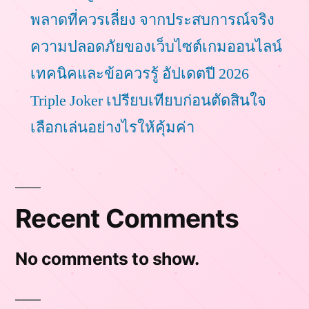
พลาดที่ควรเลี่ยง จากประสบการณ์จริง
ความปลอดภัยของเว็บไซต์เกมออนไลน์
เทคนิคและข้อควรรู้ อัปเดตปี 2026
Triple Joker เปรียบเทียบก่อนตัดสินใจ
เลือกเล่นอย่างไรให้คุ้มค่า
Recent Comments
No comments to show.