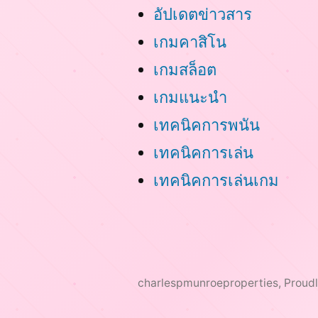
อัปเดตข่าวสาร
เกมคาสิโน
เกมสล็อต
เกมแนะนำ
เทคนิคการพนัน
เทคนิคการเล่น
เทคนิคการเล่นเกม
charlespmunroeproperties
,
Proud