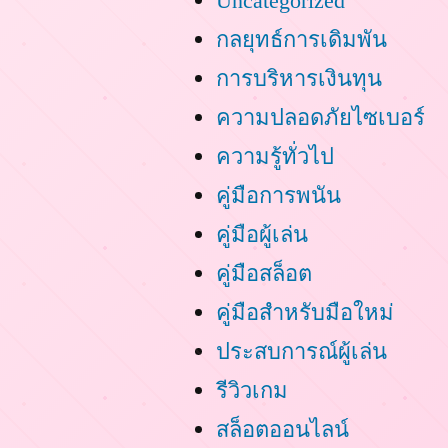
Uncategorized
กลยุทธ์การเดิมพัน
การบริหารเงินทุน
ความปลอดภัยไซเบอร์
ความรู้ทั่วไป
คู่มือการพนัน
คู่มือผู้เล่น
คู่มือสล็อต
คู่มือสำหรับมือใหม่
ประสบการณ์ผู้เล่น
รีวิวเกม
สล็อตออนไลน์