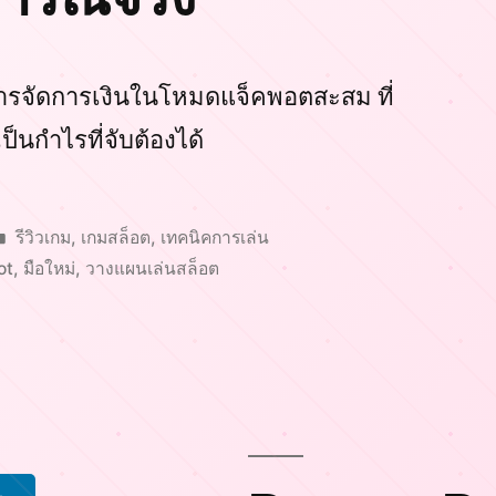
การจัดการเงินในโหมดแจ็คพอตสะสม ที่
เป็นกำไรที่จับต้องได้
Posted
รีวิวเกม
,
เกมสล็อต
,
เทคนิคการเล่น
in
ot
,
มือใหม่
,
วางแผนเล่นสล็อต