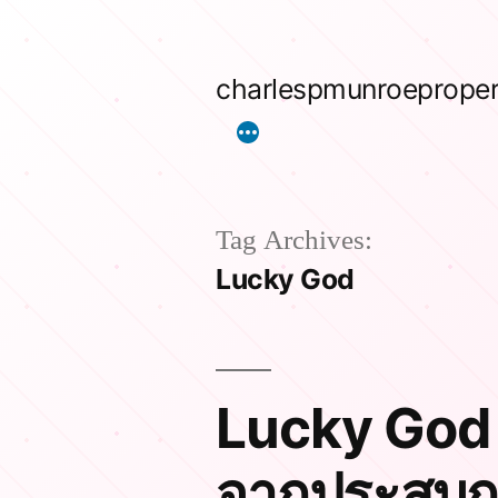
Skip
to
charlespmunroeproper
content
Tag Archives:
Lucky God
Lucky God
จากประสบกา