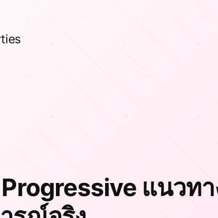
ties
 Progressive แนวท
รณ์จริง