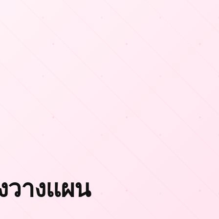
างวางแผน