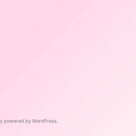
ly powered by WordPress.