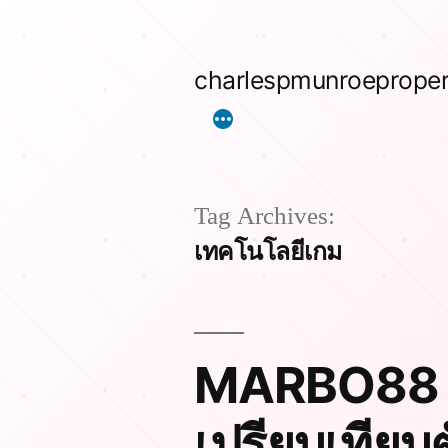
Skip
to
charlespmunroeproper
content
Tag Archives:
เทคโนโลยีเกม
MARBO88 เ
เปรียบเทียบ