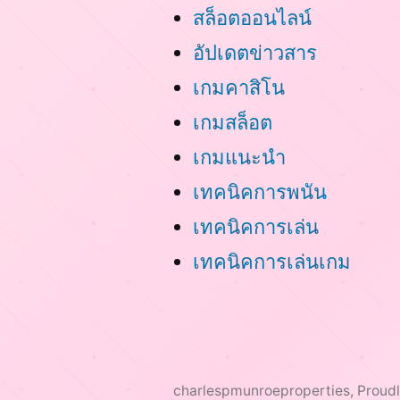
สล็อตออนไลน์
อัปเดตข่าวสาร
เกมคาสิโน
เกมสล็อต
เกมแนะนำ
เทคนิคการพนัน
เทคนิคการเล่น
เทคนิคการเล่นเกม
charlespmunroeproperties
,
Proud