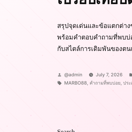
สรุปจุดเด่นและข้อแตกต่
พร้อมคำตอบคำถามที่พบบ่อย 
กับสไตล์การเดิมพันของตนเอ
Posted
@admin
July 7, 2026
by
Tags:
MARBO88
,
คำถามที่พบบ่อย
,
ประ
Search