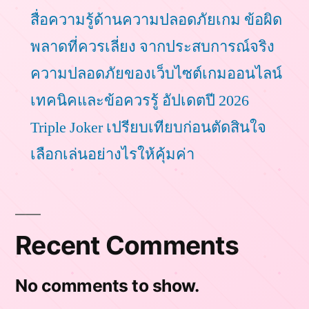
สื่อความรู้ด้านความปลอดภัยเกม ข้อผิด
พลาดที่ควรเลี่ยง จากประสบการณ์จริง
ความปลอดภัยของเว็บไซต์เกมออนไลน์
เทคนิคและข้อควรรู้ อัปเดตปี 2026
Triple Joker เปรียบเทียบก่อนตัดสินใจ
เลือกเล่นอย่างไรให้คุ้มค่า
Recent Comments
No comments to show.