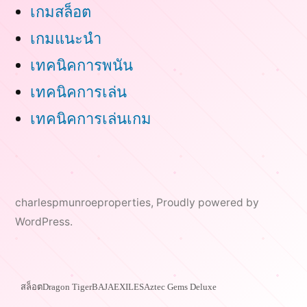
เกมสล็อต
เกมแนะนำ
เทคนิคการพนัน
เทคนิคการเล่น
เทคนิคการเล่นเกม
charlespmunroeproperties
,
Proudly powered by
WordPress.
สล็อต
Dragon Tiger
BAJAEXILES
Aztec Gems Deluxe