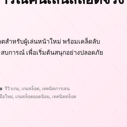
ำหรับผู้เล่นหน้าใหม่ พร้อมเคล็ดลับ
สบการณ์ เพื่อเริ่มต้นสนุกอย่างปลอดภัย
Posted
รีวิวเกม
,
เกมสล็อต
,
เทคนิคการเล่น
in
มือใหม่
,
เกมสล็อตยอดนิยม
,
เทคนิคสล็อต