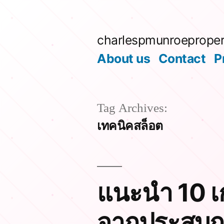
Skip
to
charlespmunroeproper
content
About us
Contact
P
Tag Archives:
เทคนิคสล็อต
แนะนำ 10 เก
จากประสบกา