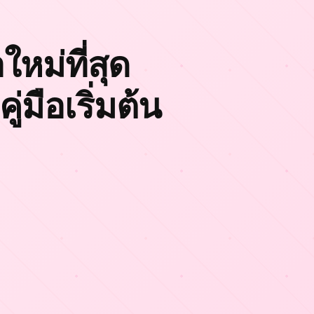
หม่ที่สุด
มือเริ่มต้น