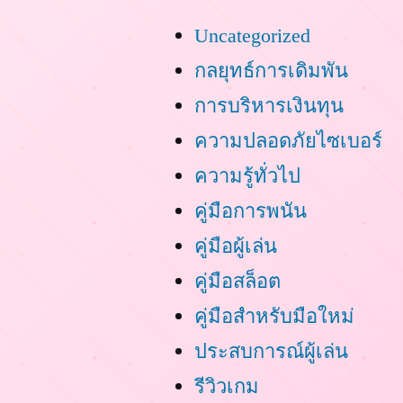
Uncategorized
กลยุทธ์การเดิมพัน
การบริหารเงินทุน
ความปลอดภัยไซเบอร์
ความรู้ทั่วไป
คู่มือการพนัน
คู่มือผู้เล่น
คู่มือสล็อต
คู่มือสำหรับมือใหม่
ประสบการณ์ผู้เล่น
รีวิวเกม