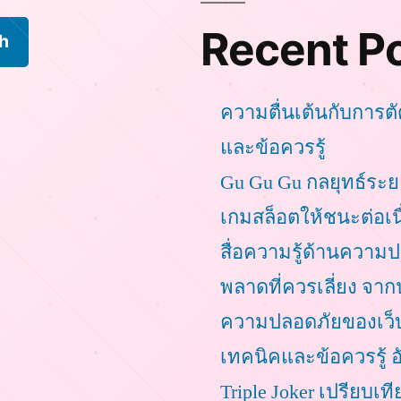
Recent P
h
ความตื่นเต้นกับการต
และข้อควรรู้
Gu Gu Gu กลยุทธ์ระย
เกมสล็อตให้ชนะต่อเนื
สื่อความรู้ด้านความ
พลาดที่ควรเลี่ยง จา
ความปลอดภัยของเว็
เทคนิคและข้อควรรู้ อ
Triple Joker เปรียบเท