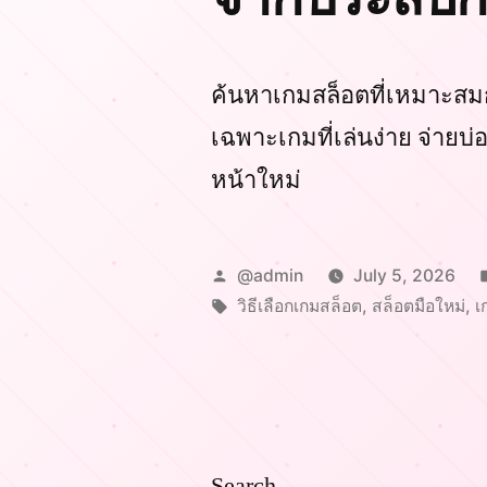
ค้นหาเกมสล็อตที่เหมาะสมกั
เฉพาะเกมที่เล่นง่าย จ่ายบ่อ
หน้าใหม่
Posted
@admin
July 5, 2026
by
Tags:
วิธีเลือกเกมสล็อต
,
สล็อตมือใหม่
,
เ
Search