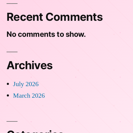
Recent Comments
No comments to show.
Archives
July 2026
March 2026