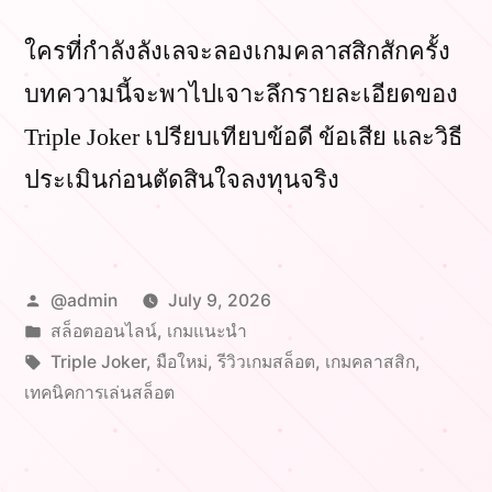
ใครที่กำลังลังเลจะลองเกมคลาสสิกสักครั้ง
บทความนี้จะพาไปเจาะลึกรายละเอียดของ
Triple Joker เปรียบเทียบข้อดี ข้อเสีย และวิธี
ประเมินก่อนตัดสินใจลงทุนจริง
Posted
@admin
July 9, 2026
by
Posted
สล็อตออนไลน์
,
เกมแนะนำ
in
Tags:
Triple Joker
,
มือใหม่
,
รีวิวเกมสล็อต
,
เกมคลาสสิก
,
เทคนิคการเล่นสล็อต