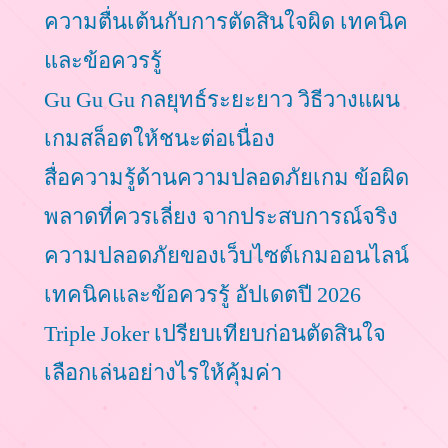
ความตื่นเต้นกับการตัดสินใจผิด เทคนิค
และข้อควรรู้
Gu Gu Gu กลยุทธ์ระยะยาว วิธีวางแผน
เกมสล็อตให้ชนะต่อเนื่อง
สื่อความรู้ด้านความปลอดภัยเกม ข้อผิด
พลาดที่ควรเลี่ยง จากประสบการณ์จริง
ความปลอดภัยของเว็บไซต์เกมออนไลน์
เทคนิคและข้อควรรู้ อัปเดตปี 2026
Triple Joker เปรียบเทียบก่อนตัดสินใจ
เลือกเล่นอย่างไรให้คุ้มค่า