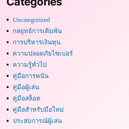
Categories
Uncategorized
กลยุทธ์การเดิมพัน
การบริหารเงินทุน
ความปลอดภัยไซเบอร์
ความรู้ทั่วไป
คู่มือการพนัน
คู่มือผู้เล่น
คู่มือสล็อต
คู่มือสำหรับมือใหม่
ประสบการณ์ผู้เล่น