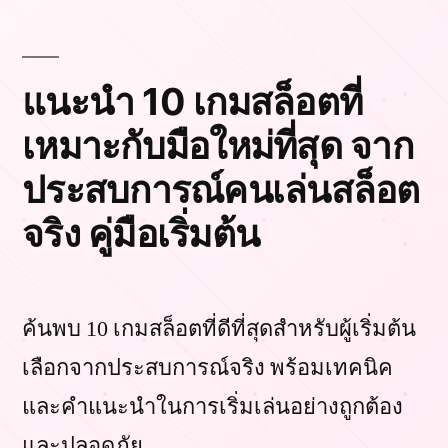
แนะนำ 10 เกมสล็อตที่
เหมาะกับมือใหม่ที่สุด จาก
ประสบการณ์คนเล่นสล็อต
จริง คู่มือเริ่มต้น
ค้นพบ 10 เกมสล็อตที่ดีที่สุดสำหรับผู้เริ่มต้น
เลือกจากประสบการณ์จริง พร้อมเทคนิค
และคำแนะนำในการเริ่มเล่นอย่างถูกต้อง
และปลอดภัย