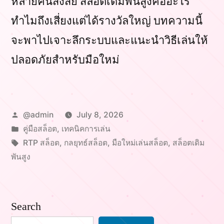
หลายคนสงสัย สล็อตเดิมพันสูงคืออะไร
ทำไมถึงเสี่ยงแต่ได้รางวัลใหญ่ บทความนี้
จะพาไปเจาะลึกระบบและแนะนำวิธีเล่นให้
ปลอดภัยสำหรับมือใหม่
Posted
@admin
July 8, 2026
by
Posted
คู่มือสล็อต
,
เทคนิคการเล่น
in
Tags:
RTP สล็อต
,
กลยุทธ์สล็อต
,
มือใหม่เล่นสล็อต
,
สล็อตเดิม
พันสูง
Search