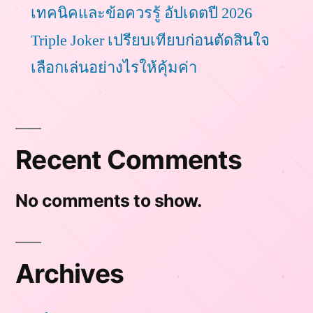
เทคนิคและข้อควรรู้ อัปเดตปี 2026
Triple Joker เปรียบเทียบก่อนตัดสินใจ
เลือกเล่นอย่างไรให้คุ้มค่า
Recent Comments
No comments to show.
Archives